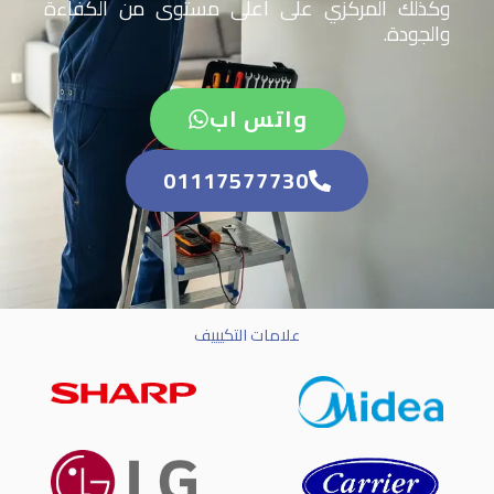
كزي على اعلى مستوى من الكفاءة
واتس اب
01117577730
علامات التكيييف