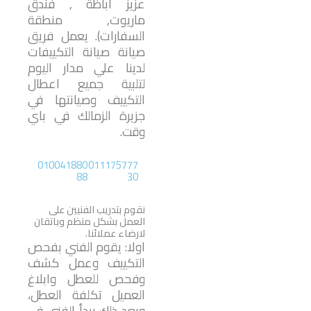
عزيز أباظة , فندق
ماريوت, منطقة
السفارات). يعمل فريق
صيانة صيانة التكييفات
لدينا علي مدار اليوم
لتلبية جميع اعطال
التكييف وصيانتها في
جزيرة الزمالك في باي
وقت.
010041880
011175777
88
30
نقوم بتدريب الفنيين على
العمل بشكل منظم وباتقان
لارضاء عملائنا.
اولا: يقوم الفني بفحص
التكييف وعمل كشف
وفحص للعطل وابلاغ
العميل تكلفة العطل،
وبعد ذلك يبدأ الفني في