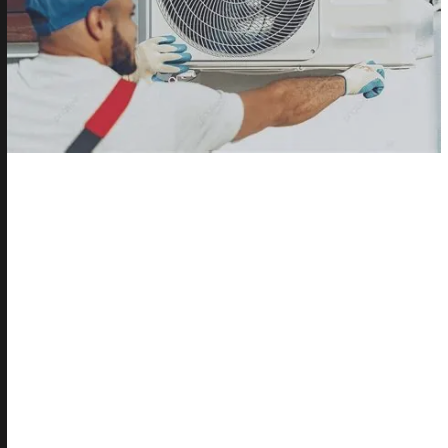
ب
ت
ك
ي
ي
ف
ف
ي
ا
ل
ت
ج
م
ع