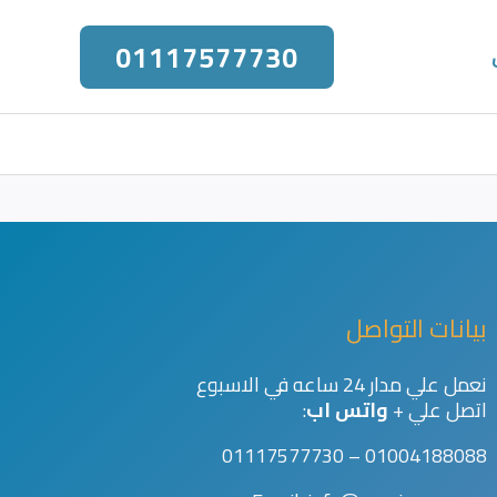
01117577730
بيانات التواصل
نعمل علي مدار 24 ساعه في الاسبوع
اتصل علي +
واتس اب
:
01004188088 – 01117577730