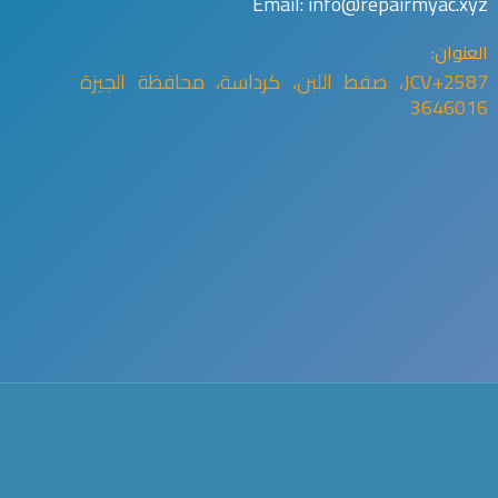
Email: info@repairmyac.xyz
العنوان:
2587+JCV، صفط اللبن، كرداسة، محافظة الجيزة
3646016