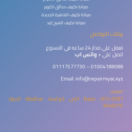
صيانة تكييف حدائق اكتوبر
صيانة تكييف القاهرة الجديدة
صيانة تكييف الشيخ زايد
بيانات التواصل
نعمل علي مدار 24 ساعه في الاسبوع
اتصل علي +
واتس اب
:
01004188088 – 01117577730
Email: info@repairmyac.xyz
العنوان:
2587+JCV، صفط اللبن، كرداسة، محافظة الجيزة
3646016