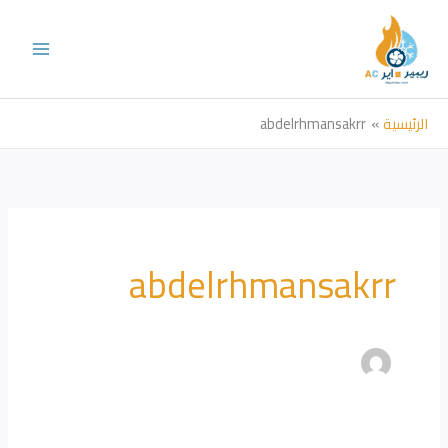
خطي
لى
لمحتوى
الرئيسية
abdelrhmansakrr
abdelrhmansakrr