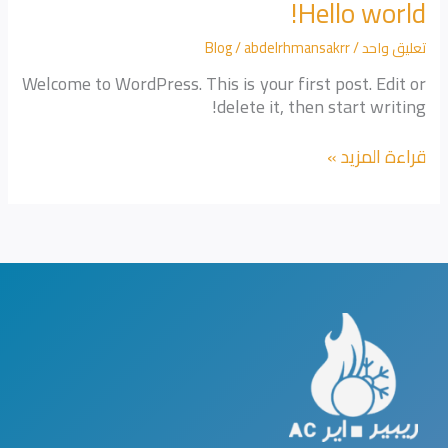
Hello world!
Hello
world!
تعليق واحد
/
abdelrhmansakrr
/
Blog
Welcome to WordPress. This is your first post. Edit or
delete it, then start writing!
قراءة المزيد »