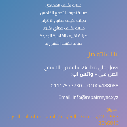
صيانة تكييف المعادي
صيانة تكييف التجمع الخامس
صيانة تكييف حدائق الاهرام
صيانة تكييف حدائق اكتوبر
صيانة تكييف القاهرة الجديدة
صيانة تكييف الشيخ زايد
بيانات التواصل
نعمل علي مدار 24 ساعه في الاسبوع
اتصل علي +
واتس اب
:
01004188088 – 01117577730
Email: info@repairmyac.xyz
العنوان:
2587+JCV، صفط اللبن، كرداسة، محافظة الجيزة
3646016